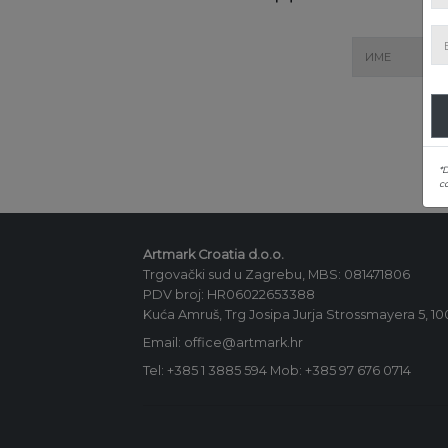
*
co
Artmark Croatia d.o.o.
Trgovački sud u Zagrebu, MBS: 081471806
PDV broj: HR06022653388
Kuća Amruš, Trg Josipa Jurja Strossmayera 5, 1
Email: office@artmark.hr
Tel:
+385 1 3885 594
Mob:
+385 97 676 0714