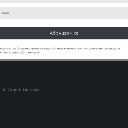
Абонирайте се за нашия бюлетин
Абонирам се
ИЗПРАЩАНЕ
Declar că sunt de acord cu prelucrarea datelor mele personale pentru comunicarea de mesaje cu
nținut cultural și/sau comercial
0000 Zagreb, Hrvatska