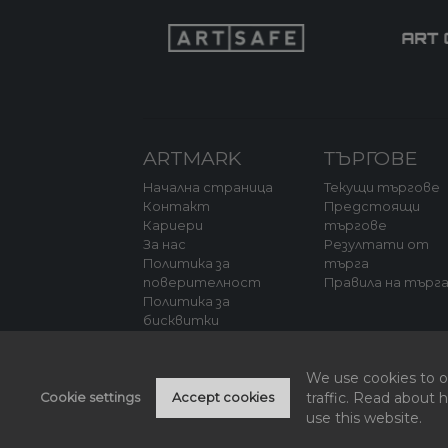
ARTMARK
ТЪРГОВЕ
Начална страница
Текущи търгове
Контакт
Предстоящи
Кариери
търгове
За нас
Резултати от
Политика за
търга
поверителност
Правила на търг
Политика за
бисквитки
We use cookies to of
traffic. Read about
Cookie settings
Accept cookies
use this website.