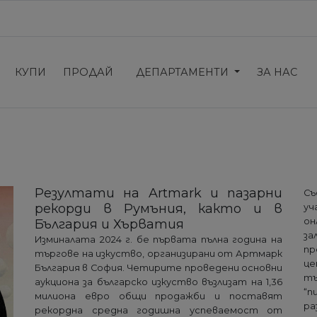
КУПИ
ПРОДАЙ
ДЕПАРТАМЕНТИ
ЗА НАС
Резултати на Artmark и пазарни
С
рекорди в Румъния, както и в
уч
он
България и Хърватия
за
Изминалата 2024 г. бе първата пълна година на
пр
търгове на изкуство, организирани от Артмарк
це
България в София. Четирите проведени основни
тъ
аукциона за българско изкуство възлизат на 1,36
“п
милиона евро общи продажби и поставят
ра
рекордна средна годишна успеваемост от