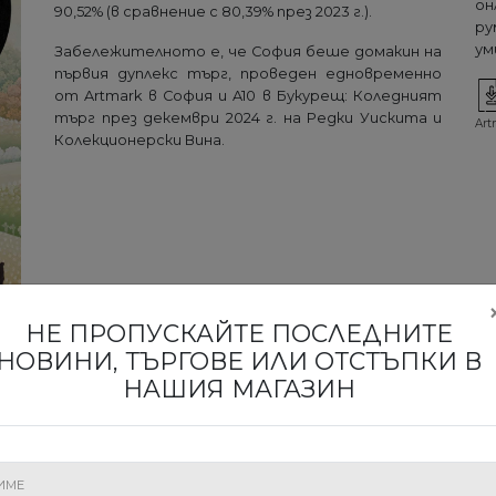
он
90,52% (в сравнение с 80,39% през 2023 г.).
ру
ум
Забележителното е, че София беше домакин на
първия дуплекс търг, проведен едновременно
от Artmark в София и A10 в Букурещ: Коледният
търг през декември 2024 г. на Редки Уискита и
Art
Колекционерски Вина.
НЕ ПРОПУСКАЙТЕ ПОСЛЕДНИТЕ
НОВИНИ, ТЪРГОВЕ ИЛИ ОТСТЪПКИ В
НАШИЯ МАГАЗИН
, КОИТО ЩЕ НАУЧАТ ЗА НАШИТЕ ИЗ