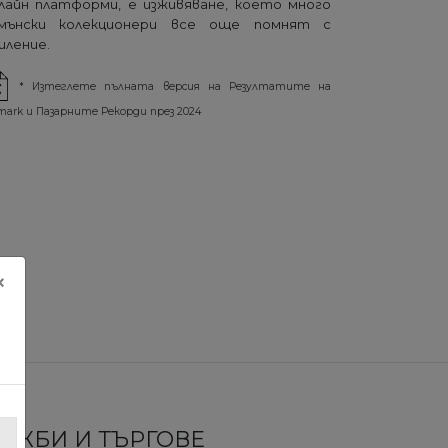
лайн платформи, е изживяване, което много
мънски колекционери все още помнят с
иление.
* Изтеглете пълната версия на Резултатите на
mark и Пазарните Рекорди през 2024
×
ЛОЖБИ И ТЪРГОВЕ