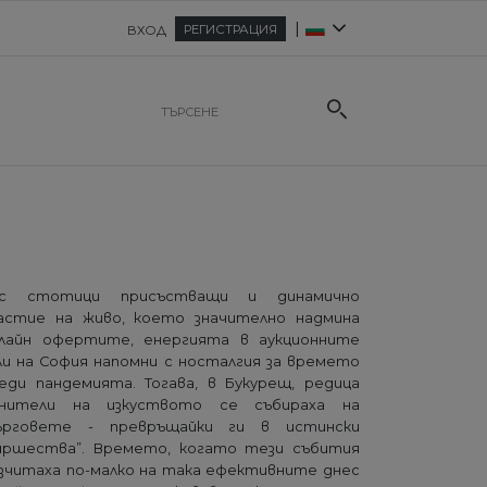
|
РЕГИСТРАЦИЯ
ВХОД
ъс стотици присъстващи и динамично
астие на живо, което значително надмина
лайн офертите, енергията в аукционните
ли на София напомни с носталгия за времето
еди пандемията. Тогава, в Букурещ, редица
нители на изкуството се събираха на
рговете - превръщайки ги в истински
иршества”. Времето, когато тези събития
зчитаха по-малко на така ефективните днес