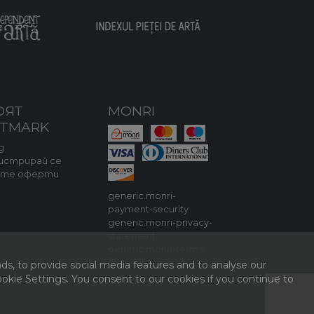
ОЯТ
MONRI
RTMARK
д
истрирай се
ите оферти
generic.monri-
payment-security
generic.monri-privacy-
statement
generic.monri-terms-
of-purchase
ds, to provide social media features and to analyse our
kie Settings. You consent to our cookies if you continue to