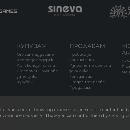
КУПУВАМ
ПРОДАВАМ
М
A
Онлайн наддаване
Правила за
Карта за подарък
консигнация
Вхо
Арт консултанти
Изпратете обекти
Рег
Разсрочени планове
за оценка и
Мо
за покупка
консигнация
а
Купувам
Отдели търгове
Продавам
fer you a better browsing experience, personalise content and a
 how we use cookies and how you can control them by clicking Coo