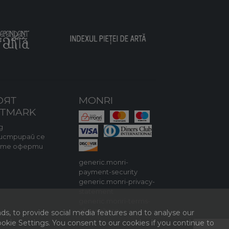
ОЯТ
MONRI
RTMARK
д
истрирай се
ите оферти
generic.monri-
payment-security
generic.monri-privacy-
statement
generic.monri-terms-
of-purchase
ds, to provide social media features and to analyse our
kie Settings. You consent to our cookies if you continue to