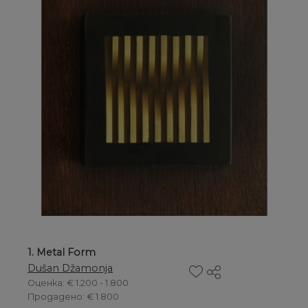
1. Metal Form
Dušan Džamonja
Оценка
: € 1.200 - 1.800
Продадено
: € 1.800