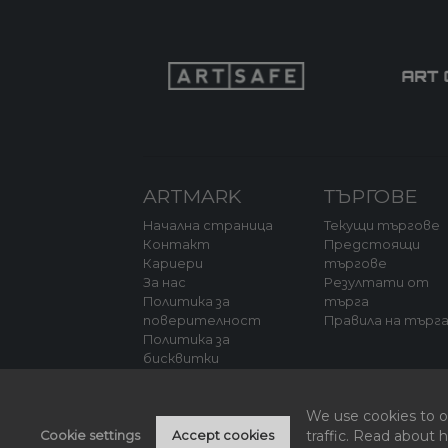
ARTMARK
ТЪРГОВЕ
Начална страница
Текущи търгове
Контакт
Предстоящи
Кариери
търгове
За нас
Резултати от
Политика за
търга
поверителност
Правила на търг
Политика за
бисквитки
We use cookies to of
traffic. Read about
Cookie settings
Accept cookies