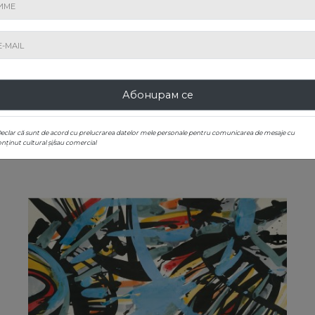
5. Women in the Thermal Bath
Marijan Detoni
Оценка
: € 200 - 300
Продадено
: € 200
Абонирам се
Declar că sunt de acord cu prelucrarea datelor mele personale pentru comunicarea de mesaje cu
nținut cultural și/sau comercial