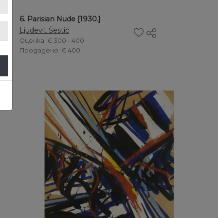
6. Parisian Nude [1930.]
Ljudevit Šestić
Оценка
: € 300 - 400
Продадено
: € 400