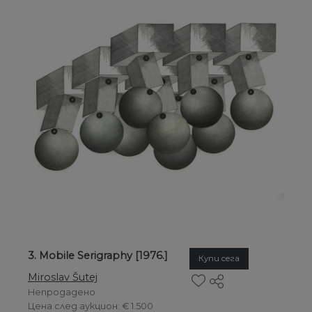
3. Mobile Serigraphy [1976.]
Купи сега
Miroslav Šutej
Непродадено
Цена след аукцион
: € 1.500