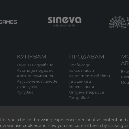
КУПУВАМ
ПРОДАВАМ
М
A
Онлайн наддаване
Правила за
Карта за подарък
консигнация
Вхо
Арт консултанти
Изпратете обекти
Рег
Разсрочени планове
за оценка и
Мо
за покупка
консигнация
а
Купувам
Отдели търгове
Продавам
fer you a better browsing experience, personalise content and a
 how we use cookies and how you can control them by clicking Coo