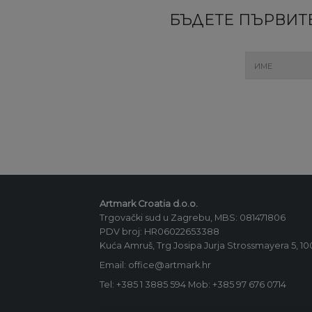
БЪДЕТЕ ПЪРВИТЕ
Artmark Croatia d.o.o.
Trgovački sud u Zagrebu, MBS: 081471806
PDV broj: HR06022653388
Kuća Amruš, Trg Josipa Jurja Strossmayera 5, 1
Email: office@artmark.hr
Tel:
+385 1 3885 594
Mob:
+385 97 676 0714