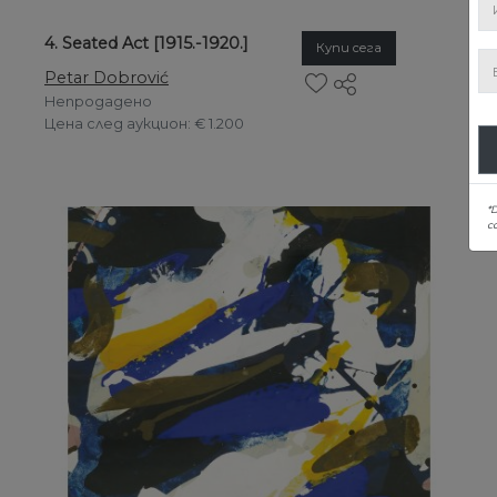
4. Seated Act [1915.-1920.]
Купи сега
Petar Dobrović
Непродадено
Цена след аукцион
: € 1.200
*
co