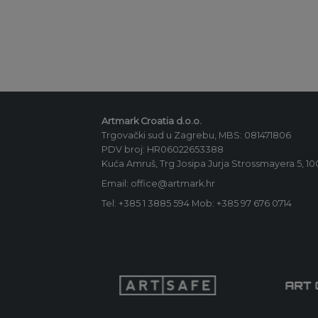
Artmark Croatia d.o.o.
Trgovački sud u Zagrebu, MBS: 081471806
PDV broj: HR06022653388
Kuća Amruš, Trg Josipa Jurja Strossmayera 5, 1
Email: office@artmark.hr
Tel:
+385 1 3885 594
Mob:
+385 97 676 0714