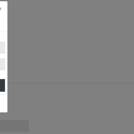
×
,
!