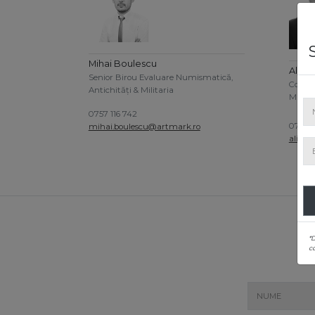
Mihai Boulescu
Alin C
Senior Birou Evaluare Numismatică,
Coordo
Antichități & Militaria
Minist
0757 116 742
0739 8
mihai.boulescu@artmark.ro
alin.c
*
co