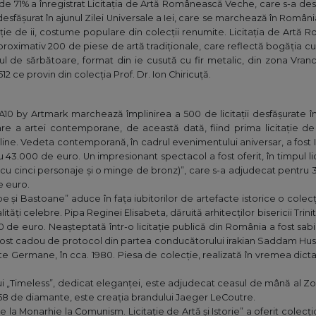
e 71% a înregistrat Licitația de Artă Românească Veche, care s-a desfă
sfășurat în ajunul Zilei Universale a Iei, care se marchează în România p
ie de ii, costume populare din colecții renumite. Licitația de Artă 
aproximativ 200 de piese de artă tradiționale, care reflectă bogăția c
l de sărbătoare, format din ie cusută cu fir metalic, din zona Vran
12 ce provin din colecția Prof. Dr. Ion Chiricuță.
i A10 by Artmark marchează împlinirea a 500 de licitații desfășurate
e a artei contemporane, de această dată, fiind prima licitație d
line. Vedeta contemporană, în cadrul evenimentului aniversar, a fost
 43.000 de euro. Un impresionant spectacol a fost oferit, în timpul li
r cu cinci personaje și o minge de bronz)”, care s-a adjudecat pentru 
e euro.
pe și Bastoane” aduce în fața iubitorilor de artefacte istorice o col
tăți celebre. Pipa Reginei Elisabeta, dăruită arhitecților bisericii Trini
e euro. Neașteptată într-o licitație publică din România a fost sabia o
fost cadou de protocol din partea conducătorului irakian Saddam Husse
e Germane, în cca. 1980. Piesa de colecție, realizată în vremea dict
i „Timeless”, dedicat eleganței, este adjudecat ceasul de mână al Z
58 de diamante, este creația brandului Jaeger LeCoutre.
de la Monarhie la Comunism. Licitație de Artă și Istorie” a oferit colecți