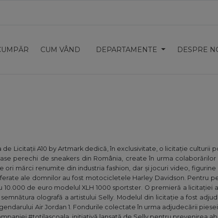
CUMPĂR
CUM VÂND
DEPARTAMENTE
DESPRE N
 de Licitații A10 by Artmark dedică, în exclusivitate, o licitație cultur
oase perechi de sneakers din România, create în urma colaborărilor 
 ori mărci renumite din industria fashion, dar și jocuri video, figurin
preferate ale domnilor au fost motocicletele Harley Davidson. Pentru
ru 10.000 de euro modelul XLH 1000 sportster. O premieră a licitației 
emnătura olografă a artistului Selly. Modelul din licitație a fost adj
legendarului Air Jordan 1. Fondurile colectate în urma adjudecării pie
ampaniei #totilascoala, inițiativă lansată de Selly pentru prevenirea a