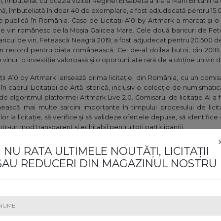
i, îmbuteliat cu ocazia vizitei Reginei Elisabeta a II-a a Marii Britanii la
remă, îmbuteliată în doar 40 de exemplare, a fost adjudecată pentru 15
ție publică în România. Casa de Licitații A10 by Artmark a marcat și 
de vin românesc de la Moșia Galicea Mare. Cele două baricuri de Fetea
ricul de vin, Fetească Neagră 2019, a fost adjudecat pentru 20.500 de
n record pentru piața românească. Cel de-al doilea butoi, din 2018,
 vinuri o investiție valoroasă și o oportunitate rară de a obține un vin 
ții A10 by Artmark lansează prima licitație, din România, cu un comisa
în cadrul Licitației de Artă Istorică, inclusiv o colecție de numismatică ș
e algoritmul platformei Artmark Live 2.0. Comisarul de licitație AI a 
ească mai multe sarcini importante în timpului procesului de licit
lor la licitație, să verifice și să valideze ofertele depuse, să identifice 
într-un mod transparent și echitabil pentru toți participanții.
ă, cel mai mare eveniment al pieței românești de artă din acest sez
olid pentru arta românească importantă: un total de aproximativ 1 m
NU RATA ULTIMELE NOUTĂȚI, LICITAȚII
versar - Licitația cu nr. 500, organizat pentru prima dată după 3 ani de
SAU REDUCERI DIN MAGAZINUL NOSTRU
are 80 de palete în sală și prin telefon. Evenimentul aniversar, cu nr. 5
ței în arta românească. Topul adjudecărilor a fost condus de Nicolae T
 110.000 de euro. Totodată, una dintre cele mai așteptate opere a ev
de pictorul național Nicolae Grigorescu. Opera, ce provine din co
 mai mică a celei finale aflate în colecția familiei regale a României
a Casa de Licitații A10 by Artmark, dar și în România: iahtul Cranchi 