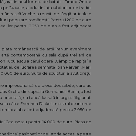
șurat în noul format de licitații - Timed Online
e 24 iunie, a adus în fața iubitorilor de tradiții
Românească Veche a reunit, pe lângă articolele
ulturii populare românești. Pentru 1.200 de euro
cea, iar pentru 2.250 de euro a fost adjudecat
 în piața românească de artă într-un eveniment
e artă contemporană cu sală după trei ani de
 Ion Țuculescu a cărui operă „Câmp de rapiță” a
citației, de lucrarea semnată Ioan Pârvan „Marii
30.000 de euro. Suita de sculpturi a avut prețul
ecție impresionantă de piese deosebite, care au
tatis Kirche din capitala Germaniei, Berlin, a fost
rientală, cu teacă lucrată în argint filigranat,
in către Friedrich Dickel, ministrul de interne
atorului arab a fost adjudecată pentru 3.950 de
oiei Ceaușescu pentru 14.000 de euro. Piesa de
onarilor și pasionaților de istorie acces la peste