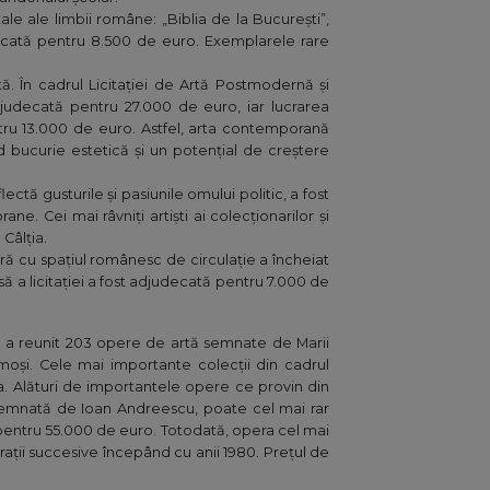
ale ale limbii române: „Biblia de la București”,
decată pentru 8.500 de euro. Exemplarele rare
tă. În cadrul Licitației de Artă Postmodernă și
judecată pentru 27.000 de euro, iar lucrarea
tru 13.000 de euro. Astfel, arta contemporană
nd bucurie estetică și un potențial de creștere
ctă gusturile și pasiunile omului politic, a fost
. Cei mai râvniți artiști ai colecționarilor și
Câlția.
ă cu spațiul românesc de circulație a încheiat
ă a licitației a fost adjudecată pentru 7.000 de
 - a reunit 203 opere de artă semnate de Marii
aimoși. Cele mai importante colecții din cadrul
pea. Alături de importantele opere ce provin din
a semnată de Ioan Andreescu, poate cel mai rar
 pentru 55.000 de euro. Totodată, opera cel mai
rații succesive începând cu anii 1980. Prețul de