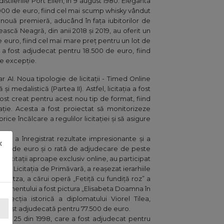
 distileriile Port Ellen, în 9 august 1980. Eleganta
.000 de euro, fiind cel mai scump whisky vândut
o nouă premieră, aducând în fața iubitorilor de
scă Neagră, din anii 2018 și 2019, au oferit un
 euro, fiind cel mai mare preț pentru un lot de
 a fost adjudecat pentru 18.500 de euro, fiind
de excepție.
r AI. Noua tipologie de licitații - Timed Online
i medalistică (Partea II). Astfel, licitația a fost
fost creat pentru acest nou tip de format, fiind
ație. Acesta a fost proiectat să monitorizeze
orice încălcare a regulilor licitației și să asigure
on, a înregistrat rezultate impresionante și a
×
ilion de euro și o rată de adjudecare de peste
 licitații aproape exclusiv online, au participat
00 - Licitația de Primăvară, a reașezat ierarhiile
onitza, a cărui operă „Fetiță cu fundiță roz” a
enimentului a fost pictura „Elisabeta Doamna în
lecția istorică a diplomatului Viorel Tilea,
, a fost adjudecată pentru 77.500 de euro.
Perla 25 din 1998, care a fost adjudecat pentru