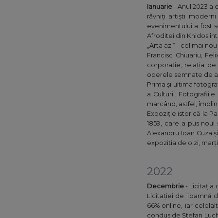
Ianuarie
- Anul 2023 a 
râvniți artiști moder
evenimentului a fost s
Afroditei din Knidos în
„Arta azi” - cel mai no
Francisc Chiuariu, Fel
corporație, relația de 
operele semnate de ac
Prima și ultima fotogr
a Culturii. Fotografii
marcând, astfel, împlin
Expoziție istorică la P
1859, care a pus noul 
Alexandru Ioan Cuza și 
expoziția de o zi, marți
2022
Decembrie
- Licitația
Licitației de Toamnă di
66% online, iar celelal
condus de Ștefan Luchi