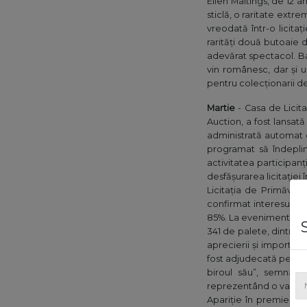
Ellen Maltings, de 12 an
sticlă, o raritate ext
vreodată într-o licita
rarități două butoaie 
adevărat spectacol. Ba
vin românesc, dar și u
pentru colecționarii de
Martie
- Casa de Licita
Auction, a fost lansată 
administrată automat d
programat să îndeplin
activitatea participanți
desfășurarea licitației 
Licitația de Primăvar
confirmat interesul s
85%. La evenimentul ani
341 de palete, dintre c
aprecierii și importan
fost adjudecată pentru
biroul său”, semnată 
reprezentând o variantă
Apariție în premieră l