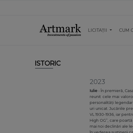
LICITAȚII
CUM 
ISTORIC
2023
Iulie
- În premieră, Casa
reunit cele mai valor
personalități legendare
uri unicat. Jucăriile 
VL 1930-1936, iar pent
High OG”, care poartă s
mai noi declinări ale 
în vederea susținerii c