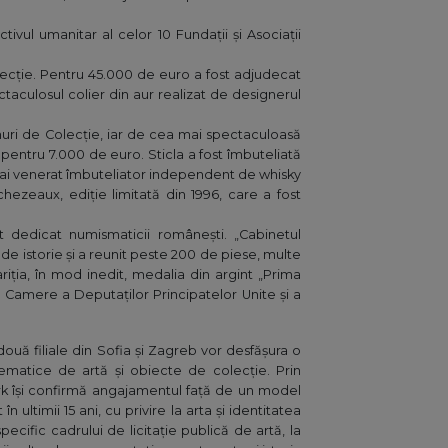
tivul umanitar al celor 10 Fundații și Asociații
 colecție. Pentru 45.000 de euro a fost adjudecat
aculosul colier din aur realizat de designerul
inuri de Colecție, iar de cea mai spectaculoasă
pentru 7.000 de euro. Sticla a fost îmbuteliată
 mai venerat îmbuteliator independent de whisky
hezeaux, ediție limitată din 1996, care a fost
t dedicat numismaticii românești. „Cabinetul
de istorie și a reunit peste 200 de piese, multe
riția, în mod inedit, medalia din argint „Prima
Camere a Deputaților Principatelor Unite și a
două filiale din Sofia și Zagreb vor desfășura o
 tematice de artă și obiecte de colecție. Prin
tmark își confirmă angajamentul față de un model
ultimii 15 ani, cu privire la arta și identitatea
ecific cadrului de licitație publică de artă, la