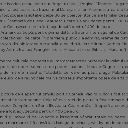
ie istorice ce au aparținut Regelui Carol I, Reginei Elisabeta, Regin
tației a fost ceasul de buzunar al Mareșalului Ion Antonescu, care a 
fost scoase la licitație peste 30 de obiecte istorice ale familiei Cea
nului” semnată de Elena Ceaușescu, care s-a adjudecat pentru 1.000
icolae Ceaușescu, care a fost adjudecată pentru 1.400 de euro.
by Artmark participă, pentru prima dată, la Salonul Internațional de C
 și colecționarii de carte. În premieră, publicul a admirat, vreme de pat
provin din biblioteca personală a celebrului critic literar Șerban Cio
y Artmark a fost Evangheliarul lui Macarie (zis și „Biblia lui Macarie”)
mente culturale deosebite au marcat Noaptea Muzeelor la Palatul Cesi
portante opere semnate de pictorul național Nicolae Grigorescu, com
ți de marele maestru. Totodată, cei care au pășit pragul Palatul
de euro” ce a reunit cele mai valoroase și importante opere de artă 
 pictură ce a aparținut omului politic Corneliu Vadim Tudor a fost sco
rne și Contemporane. Cele câteva zeci de picturi a fost semnate 
eitzer-Cumpăna ori Sorin Ilfoveanu. Cea mai râvnită operă a colecți
re a fost adjudecată pentru 4.400 de euro.
Vinuri și Trabucuri de Colecție a înregistrat vânzări totale de pes
cea mai mare cifră atinsă la o licitație de vinuri și whisky-uri de colec