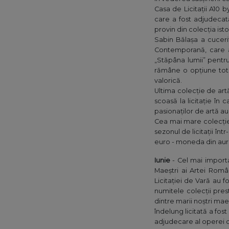
Casa de Licitații A10 b
care a fost adjudecat
provin din colecția isto
Sabin Bălașa a cucerit
Contemporană, care a
„Stăpâna lumii” pentr
rămâne o opțiune tot m
valorică.
Ultima colecție de artă
scoasă la licitație în
pasionaților de artă au
Cea mai mare colecție
sezonul de licitații în
euro - moneda din aur 
Iunie
- Cel mai importa
Maeștri ai Artei Român
Licitației de Vară au f
numitele colecții pres
dintre marii noștri ma
îndelung licitată a fos
adjudecare al operei ca