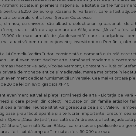
y Artmark scoate, în premieră națională, la licitație cărțile fundament
ă pentru 36.250 de euro și „Cazania lui Varlaam”, care a fost adju
rică a celebrului critic literar Șerban Cioculescu.
, din nou, cu universul său albastru colecționarii și pasionații de ar
 înregistrat o rată de adjudecare de 64%, opera „Muze” a fost ad
u 15.000 de euro, urmată de „Adolescență”, care s-a adjudecat pen
ai atractivă pentru colecționarii și investitorii din România, oferi
 a lui Corneliu Vadim Tudor, considerată o comoară culturală care refle
 cadrul unui eveniment dedicat artei românești moderne și contemporane
 rămas Theodor Pallady, Nicolae Vermont, Constantin Piliuță ori Ștefan 
 privată de monede antice și medievale, marea majoritate în legătur
tr-un eveniment dedicat numismaticii universale. Cea mai valoroasă pies
de 20 de lei din 1870, gradată XF 40.
nt eveniment estival al pieței românești de artă - Licitația de Vară
ești și care provin din colecții reputate ori din familia artiștilor f
ost cea a familiei reunite Istrati-Grigorescu și cea a dr. Valeriu Tem
tigioase și-au făcut apariția și alte lucrări importante, precum ce
eștri. Opera „Case de țară”, realizată de Andreescu, a fost adjudecată
t „Călătorie”, semnată Sabin Bălașa, care a cucerit publicurile de gene
re a fost licitată timp de 11 minute a fost 50.000 de euro.