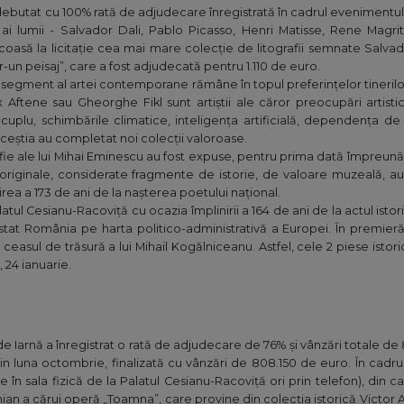
debutat cu 100% rată de adjudecare înregistrată în cadrul evenimentului
ni ai lumii - Salvador Dali, Pablo Picasso, Henri Matisse, Rene Mag
coasă la licitație cea mai mare colecție de litografii semnate Salvado
tr-un peisaj”, care a fost adjudecată pentru 1.110 de euro.
u segment al artei contemporane rămâne în topul preferințelor tinerilo
ix Aftene sau Gheorghe Fikl sunt artiștii ale căror preocupări artis
cuplu, schimbările climatice, inteligența artificială, dependența de r
eștia au completat noi colecții valoroase.
afie ale lui Mihai Eminescu au fost expuse, pentru prima dată împreună
le originale, considerate fragmente de istorie, de valoare muzeală, au
irea a 173 de ani de la nașterea poetului național.
alatul Cesianu-Racoviță cu ocazia împlinirii a 164 de ani de la actul isto
stat România pe harta politico-administrativă a Europei. În premieră
ceasul de trăsură a lui Mihail Kogălniceanu. Astfel, cele 2 piese istor
, 24 ianuarie.
 de Iarnă a înregistrat o rată de adjudecare de 76% și vânzări totale de 
n luna octombrie, finalizată cu vânzări de 808.150 de euro. În cadrul 
te în sala fizică de la Palatul Cesianu-Racoviță ori prin telefon), din
an a cărui operă „Toamna”, care provine din colecția istorică Victor