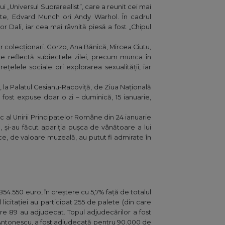
 „Universul Suprarealist”, care a reunit cei mai
ritte, Edvard Munch ori Andy Warhol. În cadrul
r Dali, iar cea mai râvnită piesă a fost „Chipul
r colecționari. Gorzo, Ana Bănică, Mircea Ciutu,
tice reflectă subiectele zilei, precum munca în
ețelele sociale ori explorarea sexualității, iar
, la Palatul Cesianu-Racoviță, de Ziua Națională
 fost expuse doar o zi – duminică, 15 ianuarie,
ric al Unirii Principatelor Române din 24 ianuarie
, și-au făcut apariția pușca de vânătoare a lui
ice, de valoare muzeală, au putut fi admirate în
854.550 euro, în creștere cu 5,7% față de totalul
licitației au participat 255 de palete (din care
 care 89 au adjudecat. Topul adjudecărilor a fost
 Antonescu, a fost adjudecată pentru 90.000 de