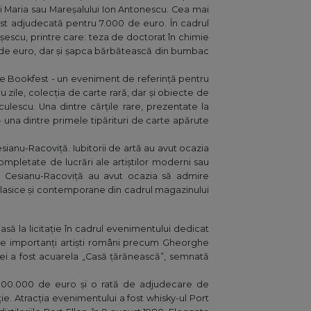
ei Maria sau Mareșalului Ion Antonescu. Cea mai
fost adjudecată pentru 7.000 de euro. În cadrul
ușescu, printre care: teza de doctorat în chimie
 de euro, dar și șapca bărbătească din bumbac
arte Bookfest - un eveniment de referință pentru
ru zile, colecția de carte rară, dar și obiecte de
culescu. Una dintre cărțile rare, prezentate la
 - una dintre primele tipărituri de carte apărute
anu-Racoviță. Iubitorii de artă au avut ocazia
pletate de lucrări ale artiștilor moderni sau
ui Cesianu-Racoviță au avut ocazia să admire
clasice și contemporane din cadrul magazinului
asă la licitație în cadrul evenimentului dedicat
de importanți artiști români precum Gheorghe
ei a fost acuarela „Casă țărănească”, semnată
te 100.000 de euro și o rată de adjudecare de
ție. Atracția evenimentului a fost whisky-ul Port