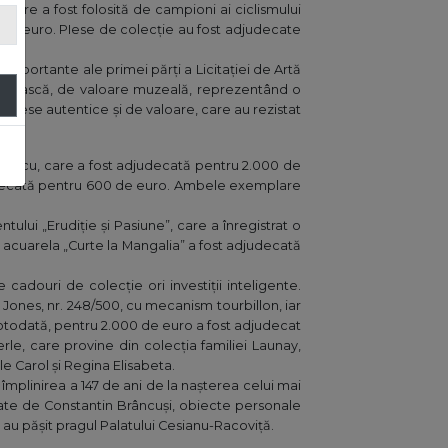
care a fost folosită de campioni ai ciclismului
de euro. PIese de colecție au fost adjudecate
e importante ale primei părți a Licitației de Artă
românească, de valoare muzeală, reprezentând o
or piese autentice și de valoare, care au rezistat
aiorescu, care a fost adjudecată pentru 2.000 de
djudecată pentru 600 de euro. Ambele exemplare
tului „Erudiție și Pasiune”, care a înregistrat o
ar acuarela „Curte la Mangalia” a fost adjudecată
ge cadouri de colecție ori investiții inteligente.
 Jones, nr. 248/500, cu mecanism tourbillon, iar
Totodată, pentru 2.000 de euro a fost adjudecat
erle, care provine din colecția familiei Launay,
e Carol și Regina Elisabeta.
 împlinirea a 147 de ani de la nașterea celui mai
mnate de Constantin Brâncuși, obiecte personale
au pășit pragul Palatului Cesianu-Racoviță.