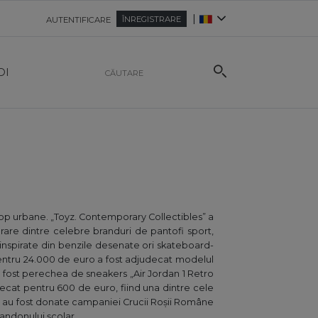
|
ÎNREGISTRARE
AUTENTIFICARE
OI
ii pop urbane. „Toyz. Contemporary Collectibles” a
rare dintre celebre branduri de pantofi sport,
e inspirate din benzile desenate ori skateboard-
 pentru 24.000 de euro a fost adjudecat modelul
a fost perechea de sneakers „Air Jordan 1 Retro
udecat pentru 600 de euro, fiind una dintre cele
sei au fost donate campaniei Crucii Roșii Române
bandonului școlar.