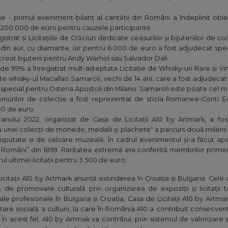
e - primul eveniment-bilanț al carității din Români a îndeplinit obiec
 200.000 de euro pentru cauzele participante.
istrat și Licitațiile de Crăciun dedicate ceasurilor și bijuteriilor de
in aur, cu diamante, iar pentru 6.000 de euro a fost adjudecat spect
a creat bijuterii pentru Andy Warhol sau Salvador Dali.
e 99% a înregistrat mult-așteptata Licitație de Whisky-uri Rare și V
e whisky-ul Macallan Samaroli, vechi de 14 ani, care a fost adjudecat 
 special pentru Osteria Apostoli din Milano. Samaroli este poate cel
vinurilor de colecție a fost reprezentat de sticla Romanee-Conti Ec
00 de euro.
anului 2022, organizat de Casa de Licitații A10 by Artmark, a fos
a unei colecții de monede, medalii și plachete" a parcurs două milenii 
isputate și de valoare muzeală. În cadrul evenimentul și-a făcut apa
Români” din 1859. Raritatea extremă era conferită membrilor primei 
l ultimei licitații pentru 3.500 de euro.
icitații A10 by Artmark anunță extinderea în Croația și Bulgaria. Cele 
ă de promovare culturală prin organizarea de expoziții și licitații
 sale profesionale în Bulgaria și Croația, Casa de Licitații A10 by Ar
e socială a culturii, la care în România A10 a contribuit consecvent în 
n acest fel, A10 by Artmak va contribui, prin sistemul de valorizare sp