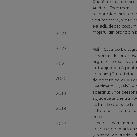
O rată de adjudecare d
Auction. Evenimentul de
o impresionantă selecț
vestimentare, și alte 
s-a adjudecat costumu
mojarul din bronz din 15
2023
2022
Mai
- Casa de Licitați
aniversar de promovar
organizare exclusiv on
2021
fost adjudecată pentru
arlechini (Grup statua
2020
de pornire de 2.000 d
Evenimentul „Săbii, Pi
aparținut unor personali
2019
adjudecată pentru 700 d
cu funcție de paradă, 
2018
al Republicii Democrat
euro.
În cadrul evenimentulu
2017
colecție, decorată cu 
„Un secol de Istorie - 