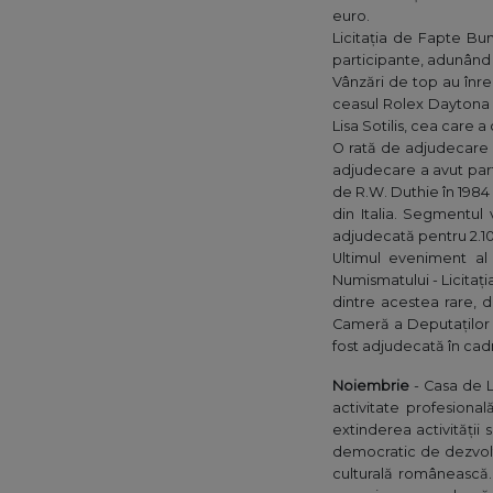
euro.
Licitația de Fapte Bun
participante, adunând
Vânzări de top au înreg
ceasul Rolex Daytona d
Lisa Sotilis, cea care 
O rată de adjudecare d
adjudecare a avut part
de R.W. Duthie în 1984
din Italia. Segmentul 
adjudecată pentru 2.1
Ultimul eveniment al 
Numismatului - Licitați
dintre acestea rare, d
Cameră a Deputaților 
fost adjudecată în cadru
Noiembrie
- Casa de L
activitate profesional
extinderea activității
democratic de dezvoltar
culturală românească. Î