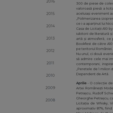
2016
300 de piese de colecț
valoroasă piesă a lici
2015
aceluiași eveniment au 
„Polimerizarea izopre
ce i-a aparținut lui N
2014
Casa de Licitații A10 
iubitorii de literatură
2013
artă și atmosferă, ce 
Bookfest de către A10 b
pe teritoriul României.
2012
Nu unul, ci două eveni
să admire cele mai im
2011
contemporani, inspira
„Peretele de 1 milion 
Dependent de Artă.
2010
Aprilie
- O colecție de
2009
Artei Românești Mode
Petrașcu, Rudolf Schw
Gheorghe Petrașcu, ca
2008
Licitația de Whisky, 
aproximativ 87%, fiind 