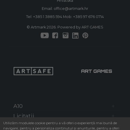
Hrvatska
Email: office@artmark.hr
Tel:
+385 1 3885 594
Mob:
+385 97 676 0714
© Artmark 2026. Powered by ART GAMES
A10
Licitații
Utilizăm modulele cookie pentru a vă oferi o experiență mai bună de
Cum cumpăr
navigare, pentru a personaliza conținutul și anunțurile, pentru a oferi