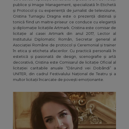
publice și Image Management, specializată în Etichetă
și Protocol și cu experiență de jurnalist de televiziune,
Cristina Turnagiu Dragna este o prezență distinsă și
tonică fiind un maitre-priseur ce conduce cu eleganță
și diplomație licitațiile Artmark. Cristina este comisar de
licitație al casei Artmark din anul 2017, Lector al
Institutului Diplomatic Român, Secretar general al
Asociației Române de protocol și Ceremonial și trainer
în etica și eticheta afacerilor. Cu practică personală în
estetică și pasionată de design, scenografie și artă
decorativă, Cristina este Comisarul de licitație Oficial al
licitației caritabile anuale “Dăruind vei Dobândi” a
UNITER, din cadrul Festivalului Național de Teatru și a
multor licitații încarcate de povești emoționante.