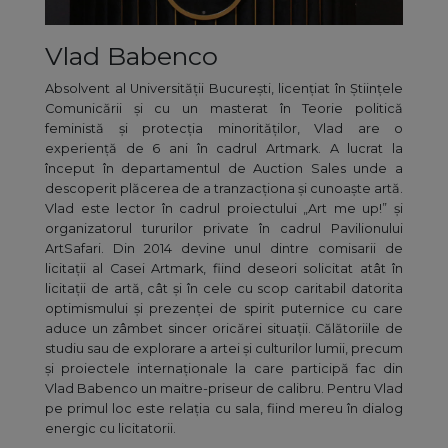
Vlad Babenco
Absolvent al Universității București, licențiat în Științele
Comunicării și cu un masterat în Teorie politică
feministă și protecția minorităților, Vlad are o
experiență de 6 ani în cadrul Artmark. A lucrat la
început în departamentul de Auction Sales unde a
descoperit plăcerea de a tranzacționa și cunoaște artă.
Vlad este lector în cadrul proiectului „Art me up!” și
organizatorul tururilor private în cadrul Pavilionului
ArtSafari. Din 2014 devine unul dintre comisarii de
licitații al Casei Artmark, fiind deseori solicitat atât în
licitații de artă, cât și în cele cu scop caritabil datorita
optimismului și prezenței de spirit puternice cu care
aduce un zâmbet sincer oricărei situații. Călătoriile de
studiu sau de explorare a artei și culturilor lumii, precum
și proiectele internaționale la care participă fac din
Vlad Babenco un maitre-priseur de calibru. Pentru Vlad
pe primul loc este relația cu sala, fiind mereu în dialog
energic cu licitatorii.