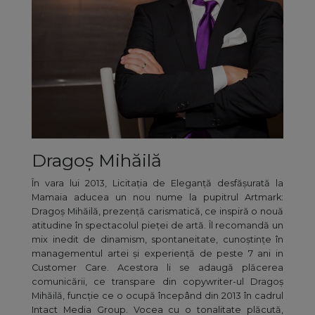
Dragoș Mihăilă
În vara lui 2013, Licitația de Eleganță desfășurată la
Mamaia aducea un nou nume la pupitrul Artmark:
Dragoş Mihăilă, prezenţă carismatică, ce inspiră o nouă
atitudine în spectacolul pieței de artă. Îl recomandă un
mix inedit de dinamism, spontaneitate, cunoștințe în
managementul artei și experiență de peste 7 ani in
Customer Care. Acestora li se adaugă plăcerea
comunicării, ce transpare din copywriter-ul Dragoș
Mihăilă, funcție ce o ocupă începând din 2013 în cadrul
Intact Media Group. Vocea cu o tonalitate plăcută,