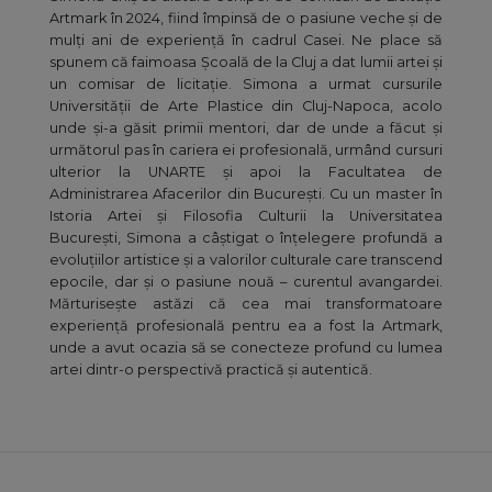
Artmark în 2024, fiind împinsă de o pasiune veche și de
mulți ani de experiență în cadrul Casei. Ne place să
spunem că faimoasa Școală de la Cluj a dat lumii artei și
un comisar de licitație. Simona a urmat cursurile
Universității de Arte Plastice din Cluj-Napoca, acolo
unde și-a găsit primii mentori, dar de unde a făcut și
următorul pas în cariera ei profesională, urmând cursuri
ulterior la UNARTE și apoi la Facultatea de
Administrarea Afacerilor din București. Cu un master în
Istoria Artei și Filosofia Culturii la Universitatea
București, Simona a câștigat o înțelegere profundă a
evoluțiilor artistice și a valorilor culturale care transcend
epocile, dar și o pasiune nouă – curentul avangardei.
Mărturisește astăzi că cea mai transformatoare
experiență profesională pentru ea a fost la Artmark,
unde a avut ocazia să se conecteze profund cu lumea
artei dintr-o perspectivă practică și autentică.