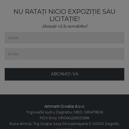
NU RATAȚI NICIO EXPOZIȚIE SAU
LICITAȚIE!
Abonați-vă la newsletter!
ABONAȚI-VĂ
Artmark Croatia d.o.o.
Trgovački sud u Zagrebu, MBS: 081471806
PDV broj: HR06022653388
Kuća Amruš, Trg Josipa Jurja Strossmayera 5, 10000 Zagreb,