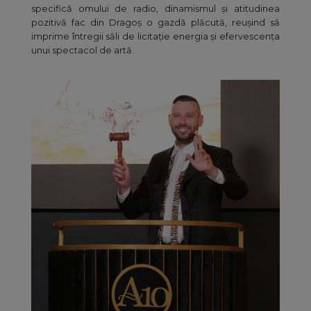
specifică omului de radio, dinamismul şi atitudinea
pozitivă fac din Dragoş o gazdă plăcută, reuşind să
imprime întregii săli de licitație energia şi efervescența
unui spectacol de artă.