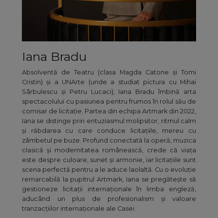
Iana Bradu
Absolventă de Teatru (clasa Magda Catone și Tomi
Cristin) și a UNArte (unde a studiat pictura cu Mihai
Sârbulescu și Petru Lucaci), Iana Bradu îmbină arta
spectacolului cu pasiunea pentru frumos în rolul său de
comisar de licitație. Partea din echipa Artmark din 2022,
Iana se distinge prin entuziasmul molipsitor, ritmul calm
și răbdarea cu care conduce licitațiile, mereu cu
zâmbetul pe buze. Profund conectată la operă, muzica
clasică și modernitatea românească, crede că viața
este despre culoare, sunet și armonie, iar licitațiile sunt
scena perfectă pentru a le aduce laolaltă. Cu o evoluție
remarcabilă la pupitrul Artmark, Iana se pregătește să
gestioneze licitații internaționale în limba engleză,
aducând un plus de profesionalism și valoare
tranzacțiilor internaționale ale Casei.