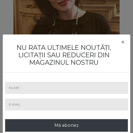
×
NU RATA ULTIMELE NOUTĂȚI,
LICITAȚII SAU REDUCERI DIN
MAGAZINUL NOSTRU
Mirela Mateescu
Licitațiile de vinuri ale casei Artmark îi sunt “rezervate”
Mirelei Mateescu, un maitre-priseur, ai cărui ochi verzi,
pot concura doar cu alesele sale licori. Mirela a dedicat
marii sale pasiuni pentru vinuri și pregătirea ei
profesională, fiind absolventă a cursurilor școlii de
somelieri WineTaste School, precum și absolventă a
cursurilor Academiei Wine and Spirits Education Trust
Mă abonez
de la Londra, cursuri urmate atât în România cât și în