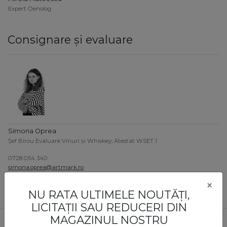
Expert Oenolog
Consignare și evaluare
Simona Oprea
Șef Birou Evaluare Vinuri și Whiskey; Atestat WSET 1
0728 054 340
simona.oprea@artmark.ro
×
NU RATA ULTIMELE NOUTĂȚI,
LICITAȚII SAU REDUCERI DIN
MAGAZINUL NOSTRU