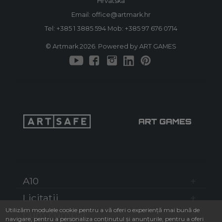
Hrvatska
Email: office@artmark.hr
Tel:
+385 1 3885 594
Mob:
+385 97 676 0714
© Artmark 2026. Powered by ART GAMES
A10
Licitații
Utilizăm modulele cookie pentru a vă oferi o experiență mai bună de
Cum cumpăr
navigare, pentru a personaliza conținutul și anunțurile, pentru a oferi