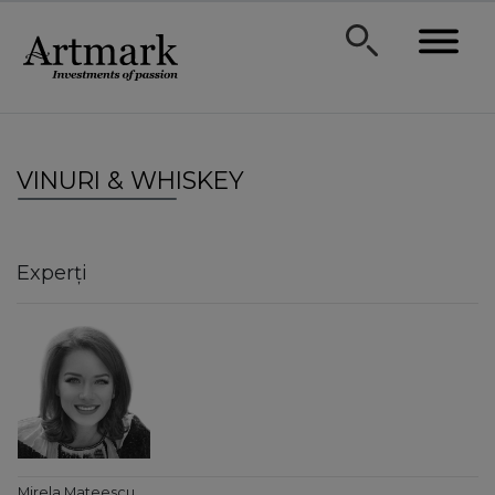
VINURI & WHISKEY
Experți
Mirela Mateescu