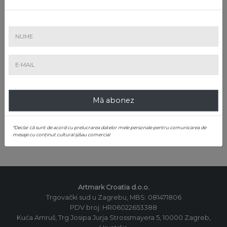
NU RATAȚI NICIO EXPOZIȚIE SAU
LICITAȚIE!
Abonați-vă la newsletter!
Mă abonez
*Declar că sunt de acord cu prelucrarea datelor mele personale pentru comunicarea de
ABONAȚI-VĂ
mesaje cu conținut cultural și/sau comercial
Artmark Croatia d.o.o.
Trgovački sud u Zagrebu, MBS: 081471806
PDV broj: HR06022653388
Kuća Amruš, Trg Josipa Jurja Strossmayera 5, 10000 Zagreb,