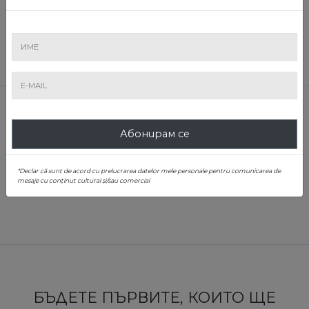
Процент на продадени лотове:
69.7%
Местоположение:
Hotel Sheraton, Zagreb
РЕЗУЛТАТИ
Абонирам се
1
*Declar că sunt de acord cu prelucrarea datelor mele personale pentru comunicarea de
mesaje cu conținut cultural și/sau comercial
БЪДЕТЕ ПЪРВИТЕ, КОИТО ЩЕ