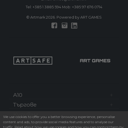
Tel:
+385 1 3885 594
Mob:
+385 97 676 0714
© Artmark 2026. Powered by ART GAMES
A10
Търгове
Купувам
We use cookies to offer you a better browsing experience, personalise
content and ads, to provide social media features and to analyse our
Продавам
traffic. Read about how we use cookies and how you can control them by