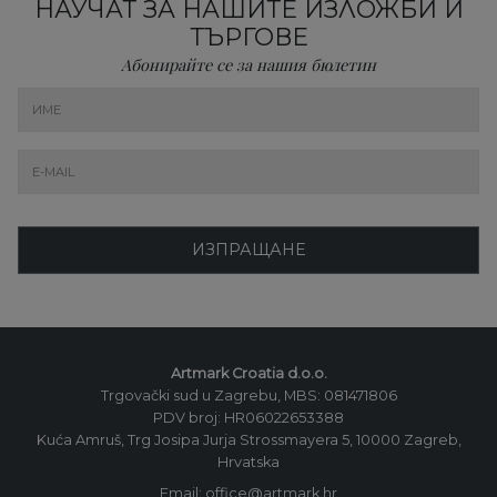
НАУЧАТ ЗА НАШИТЕ ИЗЛОЖБИ И
ТЪРГОВЕ
Абонирайте се за нашия бюлетин
ИЗПРАЩАНЕ
Artmark Croatia d.o.o.
Trgovački sud u Zagrebu, MBS: 081471806
PDV broj: HR06022653388
Kuća Amruš, Trg Josipa Jurja Strossmayera 5, 10000 Zagreb,
Hrvatska
Email: office@artmark.hr