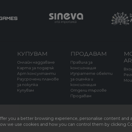
КУПУВАМ
ПРОДАВАМ
М
A
Онлайн наддаване
Правила за
Карта за подарък
консигнация
Вхо
Арт консултанти
Изпратете обекти
Рег
Разсрочени планове
за оценка и
Мо
за покупка
консигнация
а
Купувам
Отдели търгове
Продавам
fer you a better browsing experience, personalise content and a
 how we use cookies and how you can control them by clicking Coo