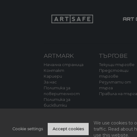
ARTMARK
ТЪРГОВЕ
Начална страница
Текущи търгове
Контакт
Предстоящи
Кариери
търгове
За нас
Резултати от
Политика за
търга
поверителност
Правила на търг
Политика за
бисквитки
We use cookies to of
traffic. Read about
Cookie settings
Accept cookies
use this website.