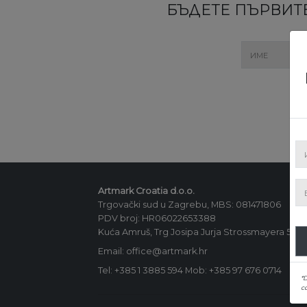
БЪДЕТЕ ПЪРВИТЕ
Artmark Croatia d.o.o.
Trgovački sud u Zagrebu, MBS: 081471806
PDV broj: HR06022653388
Kuća Amruš, Trg Josipa Jurja Strossmayera 5, 1
Email: office@artmark.hr
Tel:
+385 1 3885 594
Mob:
+385 97 676 0714
*
co