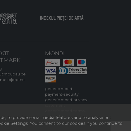
ОЯТ
MONRI
RTMARK
д
истрирай се
ите оферти
generic.monri-
payment-security
generic.monri-privacy-
statement
generic.monri-terms-
of-purchase
ds, to provide social media features and to analyse our
kie Settings. You consent to our cookies if you continue to