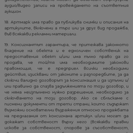
аудио/видео записи на провеждането на съответния
аукцион.
18. Артмарк има право да публикува снимки и описания на
артикулите, включени а търг или за друг вид продажба,
във всякакви рекламни материали.
19. Консигнантът гарантира, че притежава законното
владение на обекта и е едноличен собственик на
предоставения обект и/или има пълно право да го
продава, че той/тя има необходимите законови
правомощия, че е предприел всички необходими
действия, изисквани от законите и разпоредбите, за да
сключи валидно договорът за консигнация и да изпълни и/
или правилно да спазва задълженията по този договор, и
че няма неизпълнено нужно разрешение, необходимо за
сключването на този договор. Ако се сблъскаме с
писмени документи от трети страни, които съдържат
възможни основателни възражения относно продажбата
на предлагания от консигнана артикул и/или могат да
докажат собственост върху него (всякакви правни
искове за собственост, спорове за съсобственост,