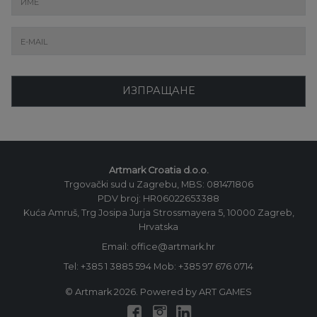
ИЗПРАЩАНЕ
Artmark Croatia d.o.o.
Trgovački sud u Zagrebu, MBS: 081471806
PDV broj: HR06022653388
Kuća Amruš, Trg Josipa Jurja Strossmayera 5, 10000 Zagreb,
Hrvatska
Email: office@artmark.hr
Tel:
+385 1 3885 594
Mob:
+385 97 676 0714
© Artmark 2026. Powered by ART GAMES