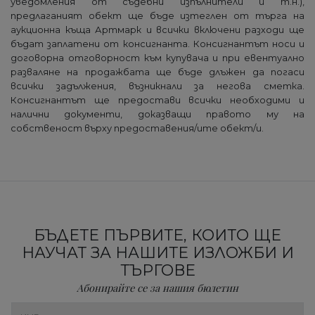
уведомления от съдебни изпълнители и т.н.),
предлаганият обект ще бъде изтеглен от търга на
аукционна къща Артмарк и всички включени разходи ще
бъдат заплатени от консигнанта. Консигнантът носи и
договорна отговорност към купувача и при евентуално
разваляне на продажбата ще бъде длъжен да погаси
всички задължения, възникнали за негова сметка.
Консигнантът ще предостави всички необходими и
налични документи, доказващи правото му на
собственост върху предоставения/ите обект/и.
БЪДЕТЕ ПЪРВИТЕ, КОИТО ЩЕ
НАУЧАТ ЗА НАШИТЕ ИЗЛОЖБИ И
ТЪРГОВЕ
Абонирайте се за нашия бюлетин