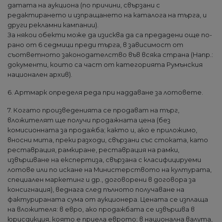
датата на аукциона (по причини, свързани с
редактирането и изпращането на каталога на търга, и
други рекламни кампании).
За някои обекти може да изисква да са предадени още по-
рано от 6 седмици преди търга, в зависимост от
съответното законодателство във всяка страна (Напр.:
документи, които са част от категорията Румънския
национален архив).
6. Артмарк определя реда при наддаване за лотовете.
7. Когато произведенията се продават на търг,
вложителят ще получи продажната цена (без
комисионната за продажба; както и, ако е приложимо,
вносни мита, преки разходи, свързани със стоката, като
реставрация, рамкиране, реставрация на рамки,
извършване на експертиза, свързана с класифицируеми
лотове или по искане на Министерството на културата,
специален маркетинг и др., договорени в договора за
консигнация), веднага след пълното получаване на
фактурираната сума от аукционера. Цената се изплаща
на вложителя: в евро, ако продажбата се извършва в
юрисдикция, която е приела еврото; в национална валута,