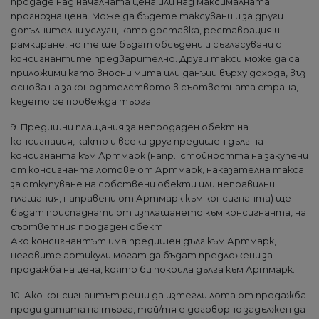
продаде над началната цена или над максималната
прогнозна цена. Може да бъдете таксувани и за други
допълнителни услуги, като доставка, реставрация и
рамкиране, но те ще бъдат обсъдени и съгласувани с
консигнантите предварително. Други такси може да са
приложими като вносни мита или данъци върху дохода, въз
основа на законодателството в съответната страна,
където се провежда търга.
9. Предишни плащания за непродаден обект на
консигнация, както и всеки друг предишен дълг на
консигнанта към Артмарк (напр.: стойността на закупени
от консигнанта лотове от Артмарк, наказателна такса
за откупуване на собствени обекти или неправилни
плащания, направени от Артмарк към консигнанта) ще
бъдат приспаднати от изплащането към консигнанта, на
съответния продаден обект.
Ако консигнантът има предишен дълг към Артмарк,
неговите артикули могат да бъдат предложени за
продажба на цена, която би покрила дълга към Артмарк.
10. Ако консигнантът реши да изтегли лота от продажба
преди датата на търга, той/тя е договорно задължен да