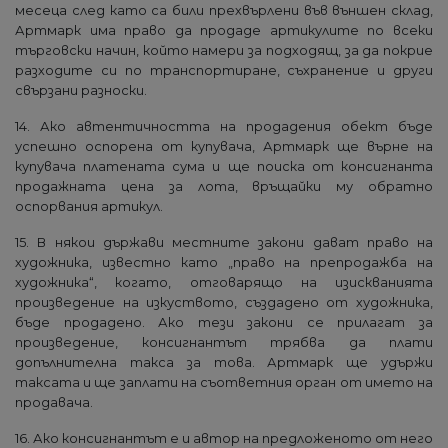
месеца след като са били прехвърлени във външен склад,
Артмарк има право да продаде артикулите по всеки
търговски начин, който намери за подходящ, за да покрие
разходите си по транспортиране, съхранение и други
свързани разноски.
14. Ако автентичността на продадения обект бъде
успешно оспорена от купувача, Артмарк ще върне на
купувача платената сума и ще поиска от консигнанта
продажната цена за лота, връщайки му обратно
оспорвания артикул.
15. В някои държави местните закони дават право на
художника, известно като „право на препродажба на
художника“, когато, отговарящо на изискванията
произведение на изкуството, създадено от художника,
бъде продадено. Ако тези закони се прилагат за
произведение, консигнантът трябва да плати
допълнителна такса за това. Артмарк ще удържи
таксата и ще заплати на съответния орган от името на
продавача.
16. Ако консигнантът е и автор на предложеното от него