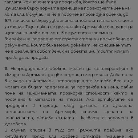
заплати комисионата за продажба, която ще бъде
изчислена върху горната граница на прогнозната цена на
лота или, в случай, че не е посочена прогнозна оценка, до
16%, начислена върху удвоената стойност на начална цена
за търга. Тази такса се дължи и ако Артмарк е принуден да
изтегли съответен лот, в резултат на писмено
възражение, подадено от трета страна и последвано от
документи, които биха могли докажат, че консигнантът
не е реалният собственик на обекта или той/тя нямат
право да го продава.
11. Непродадените обекти могат да се съхраняват в
склада на Артмарк до две седмици след търга. Докато са
в склада на Артмарк, непродадените лотове все още
могат да бъдат предлагани за продажба на цена, равна
поне на минималната прогнозна стойност (както е
посочено в каталога на търга). Ако артикулите се
продадат в периода след датата на аукциона,
комисионната на Артмарк, спрямо цената на
консигнанта, остава същата - каквата е посочена в
Договора.
В случая, описан в т.22 от Тръжните правила, ако
купувачът пряко или косвено отказва плащане на