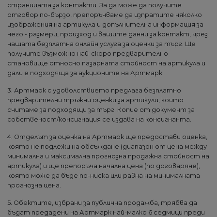
страницата за контакти. За да може да получите
отговор по-бързо, препоръчваме да изпратите няколко
изображения на артикула и допълнителна информация за
него - размери, произход и вашите данни за контакт, чрез
нашата безплатна онлайн услуга за оценки за търг. Ще
получите възможно най-скоро предварително
становище относно пазарната стойност на артикула и
дали е подходяща за аукционите на Артмарк.
3. Артмарк с удоволствието предлага безплатно
предварителни тръжни оценки за артикули, които
считаме за подходящи за търг. Копие от документ за
собственост/консигнация се издава на консигнанта.
4. Отделът за оценка на Артмарк ще предостави оценка,
която не подлежи на обсъждане (диапазон от цена между
минимална и максимална прогнозна продажна стойност на
артикула) и ще препоръча начална цена (по договаряне),
която може да бъде по-ниска или равна на минималната
прогнозна цена.
5. Обектите, избрани за публична продажба, трябва да
бъдат предадени на Артмарк най-малко 6 седмици преди