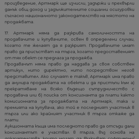
произведение, Артмарк ще изчисли, задържи и прехвърли
данък общ доход и задължителните социални осигуровки
съгласно националното законодателство на мястото на
продажбата.
17. Артмарк няма да разкрива самоличността на
продавачите и купувачите, освен в определени случаи,
когато те желаят да я разкрият. Продавачите имат
право да присъстват на търга, когато предоставеният
от тях обект се предлага за продажба.
Продавачът няма право да наддава за своя собствен
артикул, нито директно, нито посредством негов
представител. Ако случаят е такъв, Артмарк има право
да анулира продажбата на обекта и да пристъпи към а)
прекратяване на всяко бъдещо сътрудничество с
продавача или б) поиска от консигнанта да плати както
комисионната за продажбата на Артмарк, така и
премията на купувача, ако той е последният участник в
търга или ако крайният участник в търга откаже да
плати.
Аукционната къща има последното право да отсъди дали
консигнантът е участвал в търга, въз основа на
доказателства, които могат да включват софтуерни/