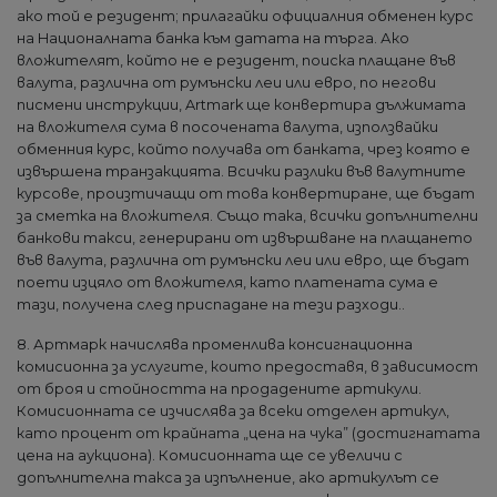
ако той е резидент; прилагайки официалния обменен курс
на Националната банка към датата на търга. Ако
вложителят, който не е резидент, поиска плащане във
валута, различна от румънски леи или евро, по негови
писмени инструкции, Artmark ще конвертира дължимата
на вложителя сума в посочената валута, използвайки
обменния курс, който получава от банката, чрез която е
извършена транзакцията. Всички разлики във валутните
курсове, произтичащи от това конвертиране, ще бъдат
за сметка на вложителя. Също така, всички допълнителни
банкови такси, генерирани от извършване на плащането
във валута, различна от румънски леи или евро, ще бъдат
поети изцяло от вложителя, като платената сума е
тази, получена след приспадане на тези разходи..
8. Артмарк начислява променлива консигнационна
комисионна за услугите, които предоставя, в зависимост
от броя и стойността на продадените артикули.
Комисионната се изчислява за всеки отделен артикул,
като процент от крайната „цена на чука” (достигнатата
цена на аукциона). Комисионната ще се увеличи с
допълнителна такса за изпълнение, ако артикулът се