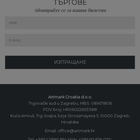
ТЪРГОВЕ
Абонирайте се за нашия бюлетин
ИЗПРАЩАНЕ
Artmark Croatia d.o.o.
Trgovački sud u Zagrebu, MBS: 081471806
PDV broj: HR06022653388
Kuća Amruš, Trg Josipa Jurja Strossmayera 5, 10000 Zagreb,
Hrvatska
Email: office@artmark.hr
Tel:
+385 1 3885 594
Mob:
+385 97 676 0714