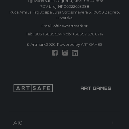
Trgovački sud u Zagrebu, MBS: 081471806
PDV broj: HR06022653388
Kuća Amruš, Trg Josipa Jurja Strossmayera 5, 10000 Zagreb,
Hrvatska
Email: office@artmark.hr
Tel:
+385 1 3885 594
Mob:
+385 97 676 0714
© Artmark 2026. Powered by ART GAMES
A10