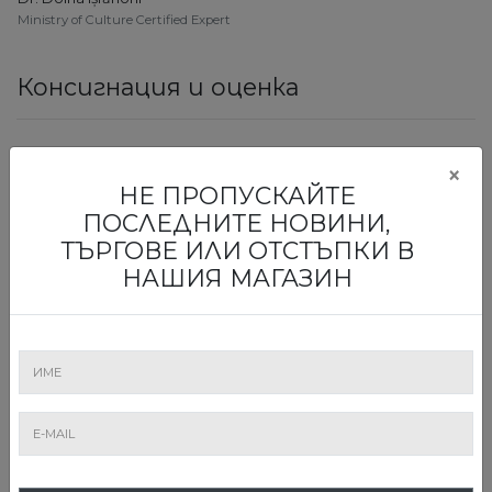
Ministry of Culture Certified Expert
Консигнация и оценка
×
НЕ ПРОПУСКАЙТЕ
ПОСЛЕДНИТЕ НОВИНИ,
ТЪРГОВЕ ИЛИ ОТСТЪПКИ В
НАШИЯ МАГАЗИН
Simona Oprea
Oriental & East Asian Art, Folk Art, Rugs & Carpets
Chinese Language Certificate HSK 4
Art Evaluation Office Manager
0728 054 340
simona.oprea@artmark.ro