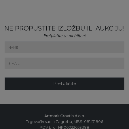
NE PROPUSTITE IZLOŽBU ILI AUKCIJU!
Pretplatite se na bilten!
Pretplatite
Artmark Croatia d.o.o.
Trgovački sud u Zagrebu, MBS: 081471806
PDV broj: HR06022653388