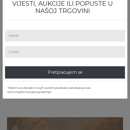
VIJESTI, AUKCIJE ILI POPUSTE U
NAŠOJ TRGOVINI
5. Cezar Bolliac
Pretplaćujem se
Theodor Aman
Početna cijena
: € 100
Prodano
: € 900
*Slažem se s obradom svojih osobnih podataka radi slanja poruka
kulturnog/komercijalnog sadržaja