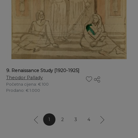
9. Renaissance Study [1920-1925]
Theodor Pallady
Početna cijena
: € 100
Prodano
: € 1.000
1
2
3
4