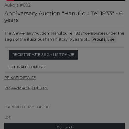
Aukcija #602
Anniversary Auction "Hanul cu Tei 1833" - 6
years
The Anniversary Auction "Hanul cu Tei 1833" celebrates under the
aegis of the illustrious han's history, 6 years of…
Pročitaj više
REGISTRIRAJTE SE ZA LICITIRANJE
LICITIRANJE ONLINE
PRIKAŽI DETALJE
PRIKAŽI/SAKRIJ FILTERE
IZABERI LOT IZMEĐU 198
Odi na lot