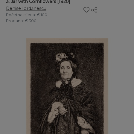
3. Jar with Cornflowers [1920]
Denise Iordănescu
Početna cijena
: € 100
Prodano
: € 300