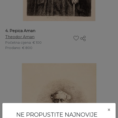
4. Pepica Aman
Theodor Aman
Početna cijena
: € 100
Prodano
: € 800
×
NE PROPUSTITE NAJNOVIJE