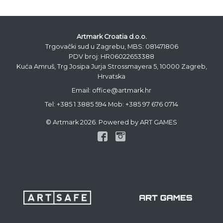
Artmark Croatia d.o.o.
Trgovački sud u Zagrebu, MBS: 081471806
PDV broj: HR06022653388
Kuća Amruš, Trg Josipa Jurja Strossmayera 5, 10000 Zagreb,
Hrvatska
Email: office@artmark.hr
Tel:
+385 1 3885 594
Mob:
+385 97 676 0714
© Artmark 2026. Powered by ART GAMES