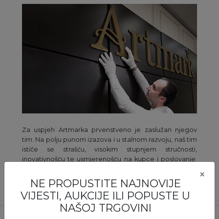
Za uspjeh Artmarka prvenstveno je zaslužan njegov
tim. Na polju punom izazova i u stalnom razvoju, naš tim
ističe se strašću, visokim stupnjem stručnosti,
inovativnošću te usmjerenošću na kupce i poslovanje.
Čekamo Vas u Artmark timu!
×
NE PROPUSTITE NAJNOVIJE
VIJESTI, AUKCIJE ILI POPUSTE U
NAŠOJ TRGOVINI