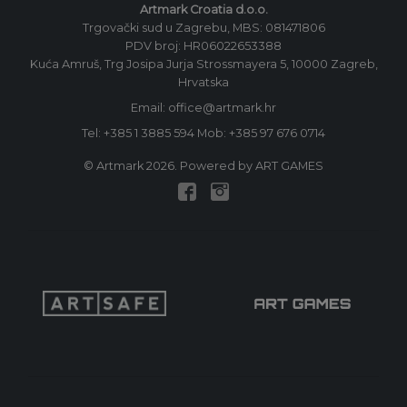
Artmark Croatia d.o.o.
Trgovački sud u Zagrebu, MBS: 081471806
PDV broj: HR06022653388
Kuća Amruš, Trg Josipa Jurja Strossmayera 5, 10000 Zagreb,
Hrvatska
Email: office@artmark.hr
Tel:
+385 1 3885 594
Mob:
+385 97 676 0714
© Artmark 2026. Powered by ART GAMES