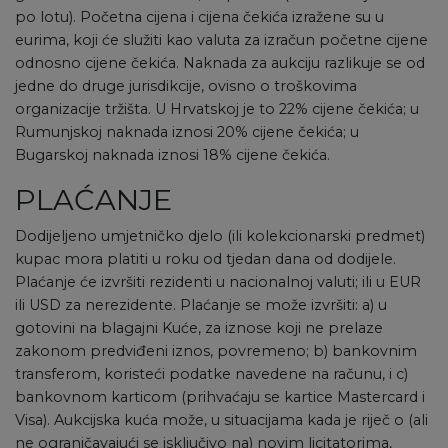
po lotu). Početna cijena i cijena čekića izražene su u
eurima, koji će služiti kao valuta za izračun početne cijene
odnosno cijene čekića. Naknada za aukciju razlikuje se od
jedne do druge jurisdikcije, ovisno o troškovima
organizacije tržišta. U Hrvatskoj je to 22% cijene čekića; u
Rumunjskoj naknada iznosi 20% cijene čekića; u
Bugarskoj naknada iznosi 18% cijene čekića.
PLAĆANJE
Dodijeljeno umjetničko djelo (ili kolekcionarski predmet)
kupac mora platiti u roku od tjedan dana od dodijele.
Plaćanje će izvršiti rezidenti u nacionalnoj valuti; ili u EUR
ili USD za nerezidente. Plaćanje se može izvršiti: a) u
gotovini na blagajni Kuće, za iznose koji ne prelaze
zakonom predviđeni iznos, povremeno; b) bankovnim
transferom, koristeći podatke navedene na računu, i c)
bankovnom karticom (prihvaćaju se kartice Mastercard i
Visa). Aukcijska kuća može, u situacijama kada je riječ o (ali
ne ograničavajući se isključivo na) novim licitatorima,