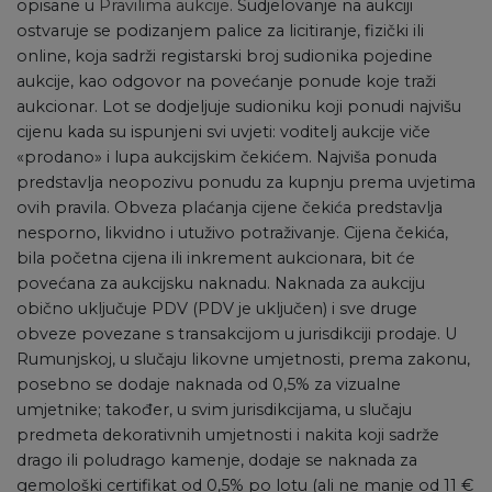
opisane u
Pravilima aukcije
. Sudjelovanje na aukciji
ostvaruje se podizanjem palice za licitiranje, fizički ili
online, koja sadrži registarski broj sudionika pojedine
aukcije, kao odgovor na povećanje ponude koje traži
aukcionar. Lot se dodjeljuje sudioniku koji ponudi najvišu
cijenu kada su ispunjeni svi uvjeti: voditelj aukcije viče
«prodano» i lupa aukcijskim čekićem. Najviša ponuda
predstavlja neopozivu ponudu za kupnju prema uvjetima
ovih pravila. Obveza plaćanja cijene čekića predstavlja
nesporno, likvidno i utuživo potraživanje. Cijena čekića,
bila početna cijena ili inkrement aukcionara, bit će
povećana za aukcijsku naknadu. Naknada za aukciju
obično uključuje PDV (PDV je uključen) i sve druge
obveze povezane s transakcijom u jurisdikciji prodaje. U
Rumunjskoj, u slučaju likovne umjetnosti, prema zakonu,
posebno se dodaje naknada od 0,5% za vizualne
umjetnike; također, u svim jurisdikcijama, u slučaju
predmeta dekorativnih umjetnosti i nakita koji sadrže
drago ili poludrago kamenje, dodaje se naknada za
gemološki certifikat od 0,5% po lotu (ali ne manje od 11 €