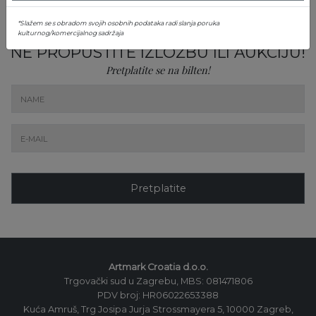
*Slažem se s obradom svojih osobnih podataka radi slanja poruka
kulturnog/komercijalnog sadržaja
NE PROPUSTITE IZLOŽBU ILI AUKCIJU!
Pretplatite se na bilten!
Pretplatite
Artmark Croatia d.o.o.
Trgovački sud u Zagrebu, MBS: 081471806
PDV broj: HR06022653388
Kuća Amruš, Trg Josipa Jurja Strossmayera 5, 10000 Zagreb,