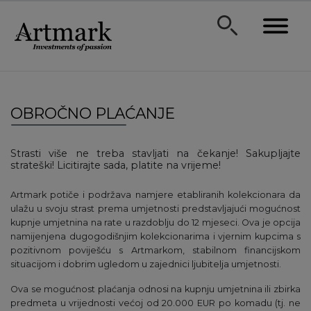
OBROČNO PLAĆANJE
Strasti više ne treba stavljati na čekanje! Sakupljajte
strateški! Licitirajte sada, platite na vrijeme!
Artmark potiče i podržava namjere etabliranih kolekcionara da
ulažu u svoju strast prema umjetnosti predstavljajući mogućnost
kupnje umjetnina na rate u razdoblju do 12 mjeseci. Ova je opcija
namijenjena dugogodišnjim kolekcionarima i vjernim kupcima s
pozitivnom poviješću s Artmarkom, stabilnom financijskom
situacijom i dobrim ugledom u zajednici ljubitelja umjetnosti.
Ova se mogućnost plaćanja odnosi na kupnju umjetnina ili zbirka
predmeta u vrijednosti većoj od 20.000 EUR po komadu (tj. ne