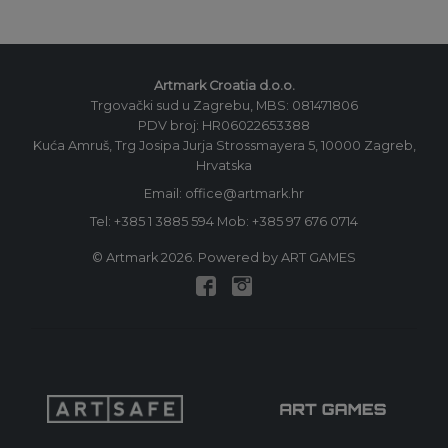
Artmark Croatia d.o.o.
Trgovački sud u Zagrebu, MBS: 081471806
PDV broj: HR06022653388
Kuća Amruš, Trg Josipa Jurja Strossmayera 5, 10000 Zagreb,
Hrvatska
Email: office@artmark.hr
Tel:
+385 1 3885 594
Mob:
+385 97 676 0714
© Artmark 2026. Powered by ART GAMES