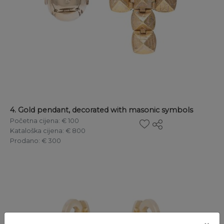
4. Gold pendant, decorated with masonic symbols
Početna cijena
: € 100
Kataloška cijena
: € 800
Prodano
: € 300