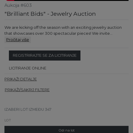
Aukcija #603
"Brilliant Bids" - Jewelry Auction
We are kicking off the season with an exciting jewelry auction
that showcases over 300 spectacular pieces! We invite…
Pročitaj više
REGISTRIRAJTE SE ZA LICITIRANJE
LICITIRANJE ONLINE
PRIKAŽI DETALJE
PRIKAŽI/SAKRIJ FILTERE
IZABERI LOT IZMEĐU 347
Odi na lot