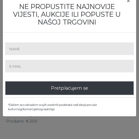
×
NE PROPUSTITE NAJNOVIJE
VIJESTI, AUKCIJE ILI POPUSTE U
NAŠOJ TRGOVINI
Pretplaćujem se
5. Pair of gold earrings adorned with sculpted coral
*Slažem se s obradom svojih osobnih podataka radi slanja poruka
Početna cijena
: € 100
kulturnog/komercijalnog sadržaja
Kataloška cijena
: € 500
Prodano
: € 200