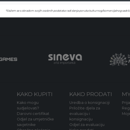
0000 Zagreb, Hrvatska
*Slažem se s obradom svojih osobnih podataka radi slanja poruka kulturnog/komercijalnog sadrža
KAKO KUPITI
KAKO PRODATI
MY
Kako mogu
Uredba o konsignaciji
Prij
sudjelovati?
Priložite djela za
Regi
Darovni certifikat
evaluaciju i
Moj
Odjel za umjetničke
konsignaciju
savjetnike
Odjel za evaluaciju