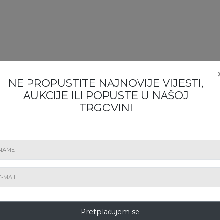
NE PROPUSTITE IZLOŽBU ILI AUKCIJU!
NE PROPUSTITE NAJNOVIJE VIJESTI,
Pretplatite se na bilten!
AUKCIJE ILI POPUSTE U NAŠOJ
TRGOVINI
Pretplatite
Pretplaćujem se