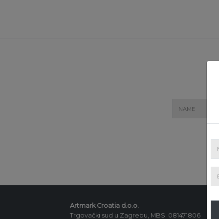
Artmark Croatia d.o.o.
Trgovački sud u Zagrebu, MBS: 081471806