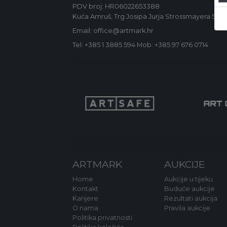
PDV broj: HR06022653388
Kuća Amruš, Trg Josipa Jurja Strossmayera 5, 1
Email: office@artmark.hr
Tel:
+385 1 3885 594
Mob:
+385 97 676 0714
ARTMARK
AUKCIJE
Home
Aukcije u tijeku
Kontakt
Buduće aukcije
Karijere
Rezultati aukcija
O nama
Pravila aukcije
Politika privatnosti