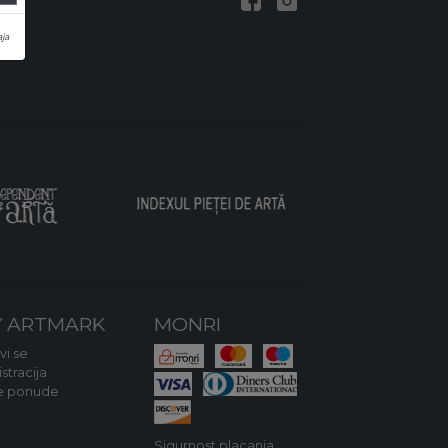
ja
 ARTMARK
MONRI
avi se
stracija
e ponude
Sigurnost placanja