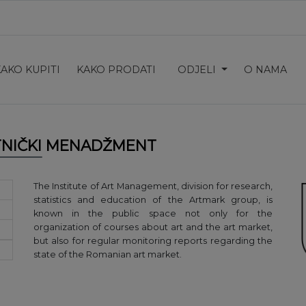
KAKO KUPITI
KAKO PRODATI
ODJELI
O NAMA
TNIČKI MENADŽMENT
The Institute of Art Management, division for research,
statistics and education of the Artmark group, is
known in the public space not only for the
organization of courses about art and the art market,
but also for regular monitoring reports regarding the
state of the Romanian art market.